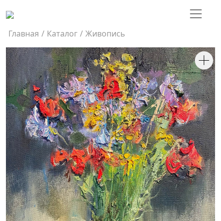
Главная
/
Каталог
/
Живопись