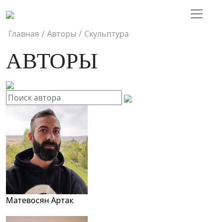
Главная
/
Авторы
/
Скульптура
АВТОРЫ
Матевосян Артак