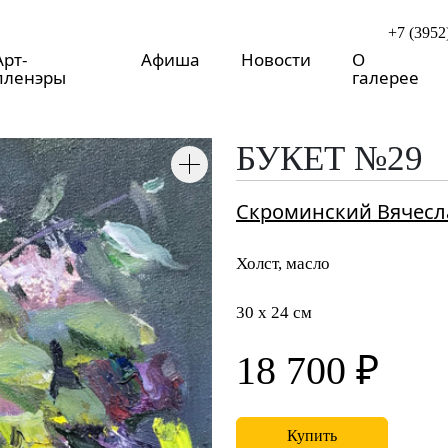
+7 (3952
Арт-
Афиша
Новости
О
пленэры
галерее
БУКЕТ №29
Скроминский Вячесл
Холст, масло
30 x 24 см
18 700 ₽
Купить