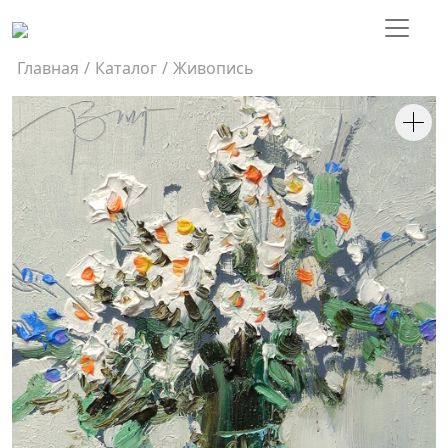
Главная
/
Каталог
/
Живопись