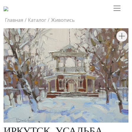
Главная
/
Каталог
/
Живопись
ИРКУТСК. УСАДЬБА