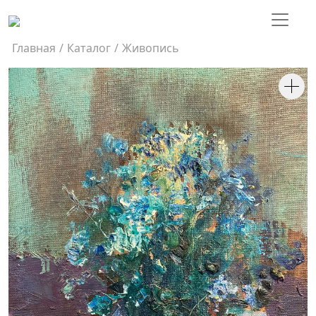
Главная
/
Каталог
/
Живопись