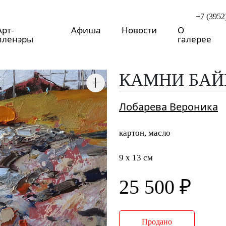
+7 (3952
Арт-
Афиша
Новости
О
пленэры
галерее
КАМНИ БАЙ
Лобарева Вероника
картон, масло
9 x 13 см
25 500 ₽
Продано