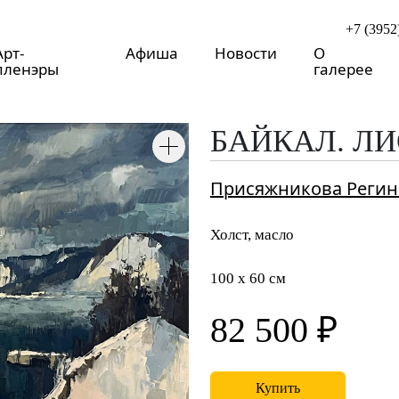
+7 (3952
Арт-
Афиша
Новости
О
пленэры
галерее
БАЙКАЛ. Л
Присяжникова Регин
Холст, масло
100 x 60 см
82 500 ₽
Купить