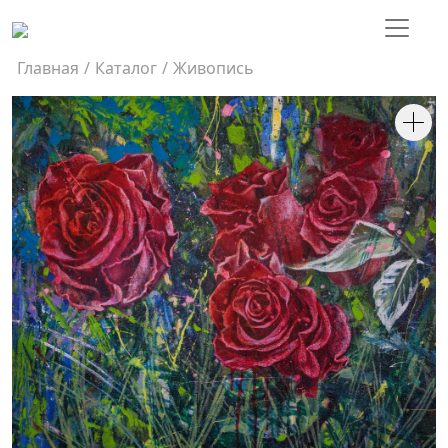
Главная
/
Каталог
/
Живопись