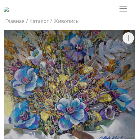
Главная
/
Каталог
/
Живопись