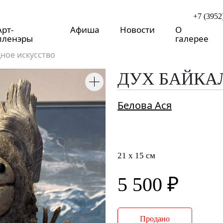
+7 (3952
Арт-
Афиша
Новости
О
пленэры
галерее
ное искусство
ДУХ БАЙКА
Белова Ася
21 x 15 см
5 500 ₽
Продано