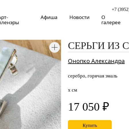
+7 (3952
Арт-
Афиша
Новости
О
пленэры
галерее
о
СЕРЬГИ ИЗ 
Онопко Александра
серебро, горячая эмаль
x см
17 050 ₽
Купить