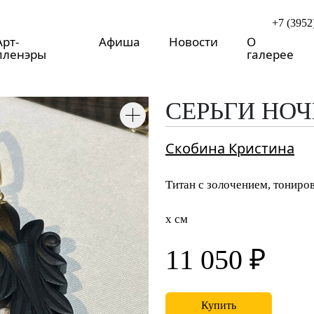
+7 (3952
Арт-
Афиша
Новости
О
пленэры
галерее
о
СЕРЬГИ НО
Скобина Кристина
Титан с золочением, тонир
x см
11 050 ₽
Купить