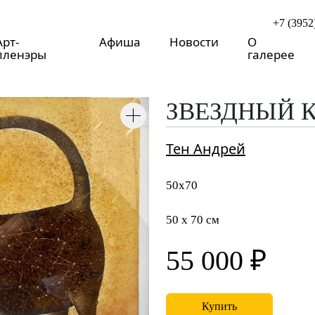
+7 (3952
Арт-
Афиша
Новости
О
пленэры
галерее
ЗВЕЗДНЫЙ 
Тен Андрей
50х70
50 x 70 см
55 000 ₽
Купить