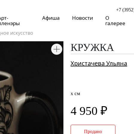
+7 (3952
Арт-
Афиша
Новости
О
пленэры
галерее
ное искусство
КРУЖКА
Христачева Ульяна
x см
4 950 ₽
Продано