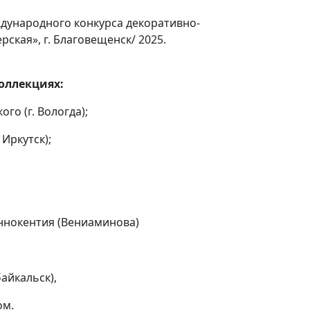
ждународного конкурса декоративно-
ская», г. Благовещенск/ 2025.
оллекциях:
го (г. Вологда);
 Иркутск);
ннокентия (Вениаминова)
айкальск),
ом.