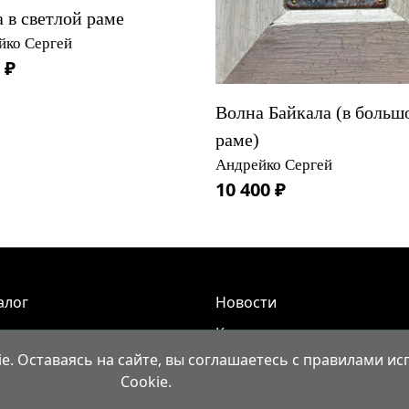
 в светлой раме
йко Сергей
 ₽
Волна Байкала (в больш
раме)
Андрейко Сергей
10 400 ₽
алог
Новости
иша
Контакты
. Оставаясь на сайте, вы соглашаетесь с правилами и
-пленэры
Доставка и правила вывоз
Cookie.
уги