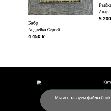
Рыбка
Андре
5 200
Бабр
Андрейко Сергей
4 450 ₽
Кат
Аф
Мы используем файлы Cookie
Арт
Усл