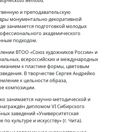
ворческого метода.
ственную и преподавательскую
федры монументально-декоративной
 где занимается подготовкой молодых
рофессионального академического
енным подходом.
елении ВТОО «Союз художников России» и
ональных, всероссийских и международных
ниманием к пластике формы, цветовым
ведения. В творчестве Сергея Андрейко
мление к цельности образа,
ре композиции.
ко занимается научно-методической и
 награждён дипломом VI Сибирского
ных заведений «Университетская
по культуре и искусству» (г. Чита).