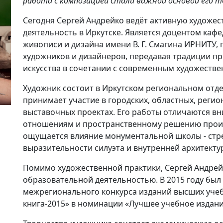
работа с композицией стали важной основой его т
Сегодня Сергей Андрейко ведёт активную художе
деятельность в Иркутске. Является доцентом ка
живописи и дизайна имени В. Г. Смагина ИРНИТУ,
художников и дизайнеров, передавая традиции п
искусства в сочетании с современным художеств
Художник состоит в Иркутском региональном отд
принимает участие в городских, областных, реги
выставочных проектах. Его работы отличаются в
отношениям и пространственному решению произ
ощущается влияние монументальной школы - стре
выразительности силуэта и внутренней архитекту
Помимо художественной практики, Сергей Андрей
образовательной деятельностью. В 2015 году был
межрегионального конкурса изданий высших учеб
книга-2015» в номинации «Лучшее учебное издание 